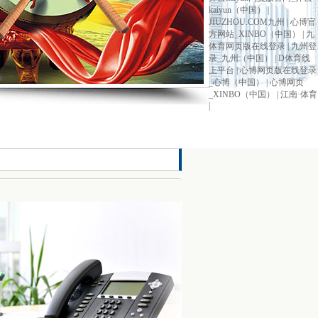
kaiyun（中国）
|
JIUZHOU.COM九州
|
心博官
方网站_XINBO（中国）
|
九
体育网页版在线登录
|
九州登
录_九州（中国）
|
D体育线
上平台
|
心博网页版在线登录
_心博（中国）
|
心博网页
_XINBO（中国）
|
江南·体育
|